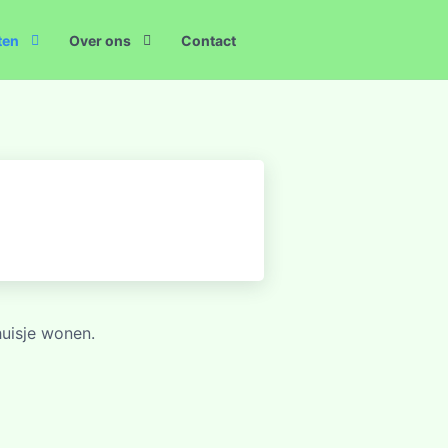
ten
Over ons
Contact
huisje wonen.