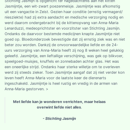
Stichting Jasmijn is opgericht ter nagedachtenis aan het kitten
Jasmijntje, een wit-zwart poezenmeisje. Jasmijntje was afkomstig
uit een vangactie in Zeist. Gezien haar conditie (ernstig vermagerd/
niesziekte) had zij extra aandacht en medische verzorging nodig en
werd daarom ondergebracht bij de kittenopvang van Anna-Maria
Lenarduzzi, medeoprichtster en voorzitster van Stichting Jasmijn.
Ondanks de daarvoor bestemde medicijnen knapte Jasmijntje niet
goed op. Bloedonderzoek bevestigde dat zij ernstig ziek was en niet
beter zou worden. Dankzij de onvoorwaardelijke liefde en de 24-
uurs verzorging van Anna-Maria heeft zij nog 8 weken heel gelukkig
geleefd. Jasmijntje, een lieftallige verschijning, was gek op blikvoer,
speelgoed-muisjes, knuffels en zonnebaden achter glas. Het was
een oneerlijke strijd. Ondanks haar sterke willetje om te overleven
werd zij steeds zieker. Toen Jasmijntje aangaf dat zij niet verder kon
leven heeft Anna-Maria voor de laatste keer de dierenarts
ingeschakeld. Jasmijntje is heel rustig en vredig in de armen van
Anna-Maria gestorven. >
Met liefde kan je wonderen verrichten, maar helaas
overwint liefde niet alles
.
- Stichting Jasmijn