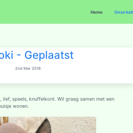
Home
Onze kat
ki - Geplaatst
2nd Mar 2018
 lief, speels, knuffelkont. Wil graag samen met een
huisje wonen.